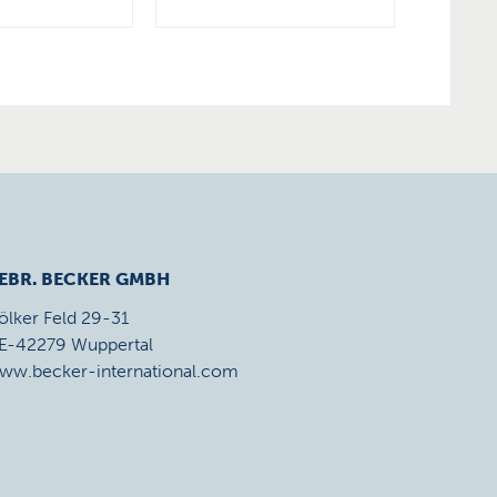
EBR. BECKER GMBH
ölker Feld 29-31
E-42279 Wuppertal
ww.becker-international.com