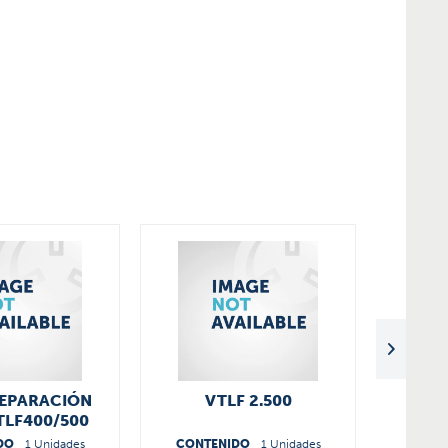
REPARACIÓN
VTLF 2.500
PAL
TLF400/500
TLF50
0022600
DO
1 Unidades
CONTENIDO
1 Unidades
CONT