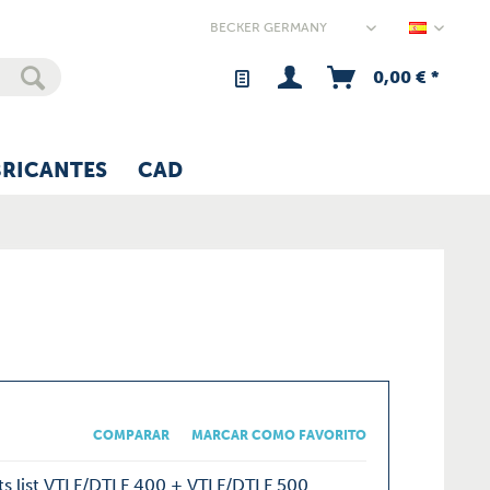
Germany
0,00 € *
BRICANTES
CAD
COMPARAR
MARCAR COMO FAVORITO
ts list VTLF/DTLF 400 + VTLF/DTLF 500