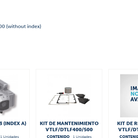
00 (without index)
3 (INDEX A)
KIT DE MANTENIMIENTO
KIT DE 
VTLF/DTLF400/500
VTLF/D
56650022600
5663
1 Unidades
CONTENIDO
1 Unidades
CONTENI