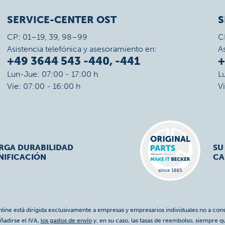
SERVICE-CENTER OST
S
CP: 01–19, 39, 98–99
C
Asistencia telefónica y asesoramiento en:
A
+49 3644 543 -440, -441
+
Lun-Jue: 07:00 - 17:00 h
L
Vie: 07:00 - 16:00 h
V
ARGA DURABILIDAD
SU
NIFICACIÓN
CA
nline está dirigida exclusivamente a empresas y empresarios individuales no a cons
ñadirse el IVA,
los gastos de envío
y, en su caso, las tasas de reembolso, siempre q