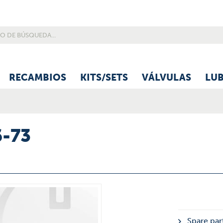
RECAMBIOS
KITS/SETS
VÁLVULAS
LU
6-73
Spare par