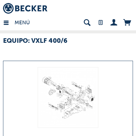
many - ES
MENÚ
EQUIPO: VXLF 400/6