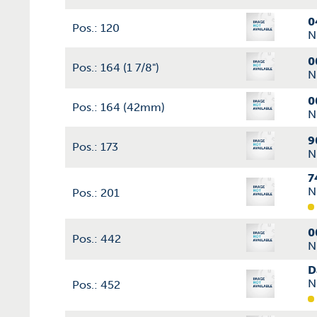
0
Pos.: 120
N
0
Pos.: 164 (1 7/8")
N
0
Pos.: 164 (42mm)
N
9
Pos.: 173
N
7
N
Pos.: 201
0
Pos.: 442
N
D
N
Pos.: 452