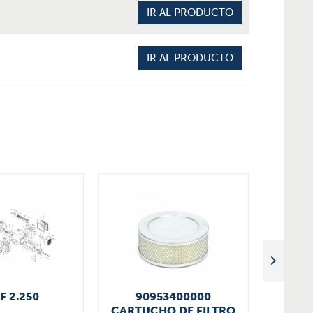
IR AL PRODUCTO
IR AL PRODUCTO
F 2.250
90953400000
9
CARTUCHO DE FILTRO
CARTU