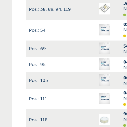
J
N
Pos.: 38, 89, 94, 119
0
N
Pos.: 54
5
Pos.: 69
N
0
Pos.: 95
N
0
Pos.: 105
N
0
N
Pos.: 111
9
N
Pos.: 118