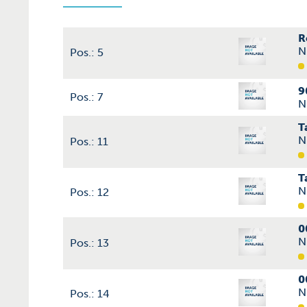
R
N
Pos.: 5
9
Pos.: 7
N
T
N
Pos.: 11
T
N
Pos.: 12
0
N
Pos.: 13
0
N
Pos.: 14