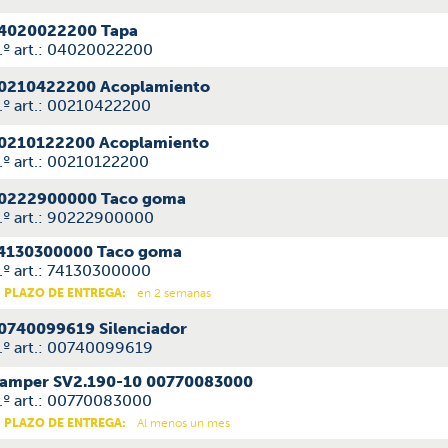
4020022200 Tapa
.º art.: 04020022200
0210422200 Acoplamiento
.º art.: 00210422200
0210122200 Acoplamiento
.º art.: 00210122200
0222900000 Taco goma
.º art.: 90222900000
4130300000 Taco goma
.º art.: 74130300000
PLAZO DE ENTREGA:
en 2 semanas
0740099619 Silenciador
.º art.: 00740099619
amper SV2.190-10 00770083000
.º art.: 00770083000
PLAZO DE ENTREGA:
Al menos un mes