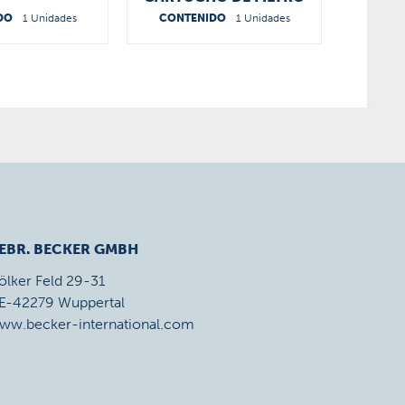
DO
1 Unidades
CONTENIDO
1 Unidades
CONT
EBR. BECKER GMBH
ölker Feld 29-31
E-42279 Wuppertal
ww.becker-international.com