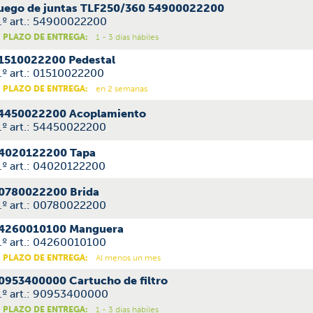
uego de juntas TLF250/360 54900022200
.º art.: 54900022200
PLAZO DE ENTREGA:
1 - 3 días hábiles
1510022200 Pedestal
.º art.: 01510022200
PLAZO DE ENTREGA:
en 2 semanas
4450022200 Acoplamiento
.º art.: 54450022200
4020122200 Tapa
.º art.: 04020122200
0780022200 Brida
.º art.: 00780022200
4260010100 Manguera
.º art.: 04260010100
PLAZO DE ENTREGA:
Al menos un mes
0953400000 Cartucho de filtro
.º art.: 90953400000
PLAZO DE ENTREGA:
1 - 3 días hábiles