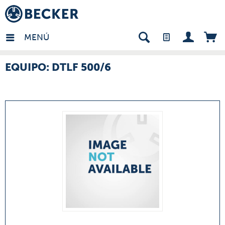
many - ES
MENÚ
EQUIPO: DTLF 500/6