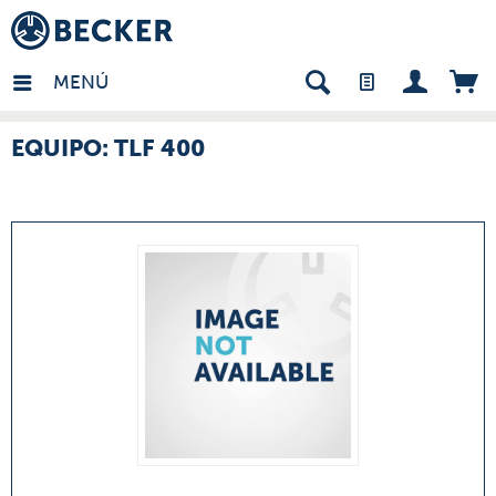
many - ES
MENÚ
EQUIPO: TLF 400