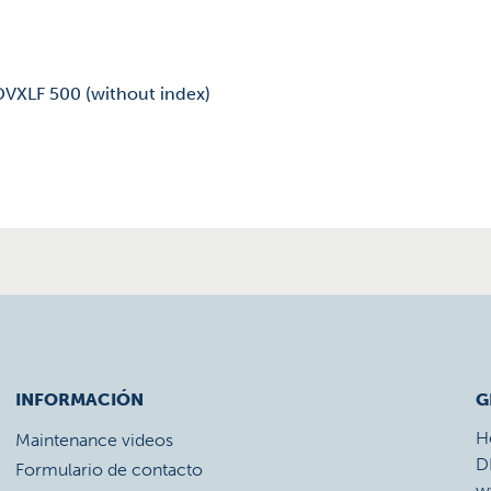
DVXLF 500 (without index)
INFORMACIÓN
G
H
Maintenance videos
D
Formulario de contacto
w