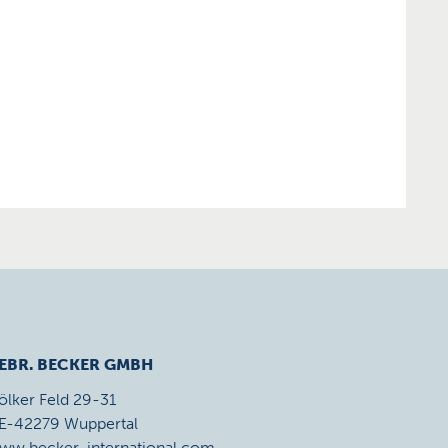
EBR. BECKER GMBH
ölker Feld 29-31
E-42279 Wuppertal
ww.becker-international.com