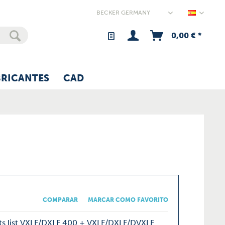
Germany
0,00 € *
BRICANTES
CAD
COMPARAR
MARCAR COMO FAVORITO
ts list VXLF/DXLF 400 + VXLF/DXLF/DVXLF