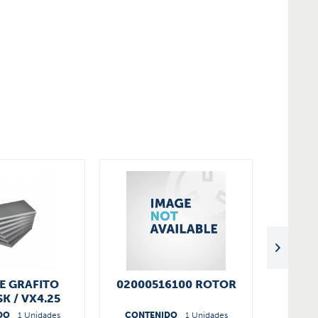
E GRAFITO
02000516100 ROTOR
PAL
K / VX4.25
KDT
1000007
9
DO
1 Unidades
CONTENIDO
1 Unidades
CONT