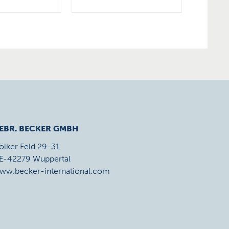
EBR. BECKER GMBH
ölker Feld 29-31
E-42279 Wuppertal
ww.becker-international.com