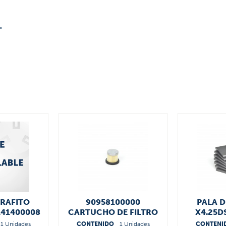
"
GRAFITO
90958100000
PALA D
141400008
CARTUCHO DE FILTRO
X4.25DS
9014
1 Unidades
CONTENIDO
1 Unidades
CONTENI