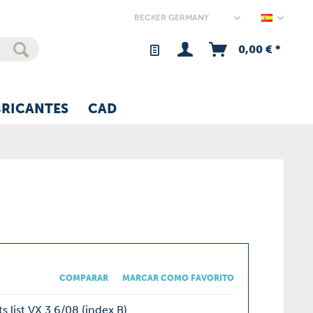
Germany
0,00 € *
BRICANTES
CAD
COMPARAR
MARCAR COMO FAVORITO
s list VX 3.6/08 (index B)