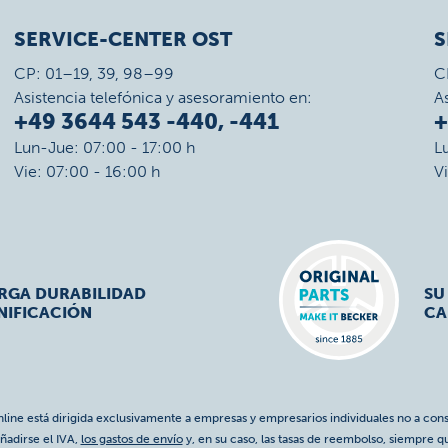
SERVICE-CENTER OST
S
CP: 01–19, 39, 98–99
C
Asistencia telefónica y asesoramiento en:
A
+49 3644 543 -440, -441
+
Lun-Jue: 07:00 - 17:00 h
L
Vie: 07:00 - 16:00 h
V
ARGA DURABILIDAD
SU
NIFICACIÓN
CA
nline está dirigida exclusivamente a empresas y empresarios individuales no a cons
ñadirse el IVA,
los gastos de envío
y, en su caso, las tasas de reembolso, siempre q