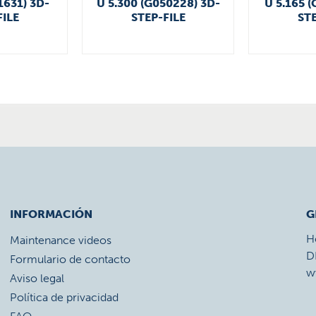
1631) 3D-
U 5.300 (G050228) 3D-
U 5.165 (
FILE
STEP-FILE
STE
INFORMACIÓN
G
H
Maintenance videos
D
Formulario de contacto
w
Aviso legal
Política de privacidad