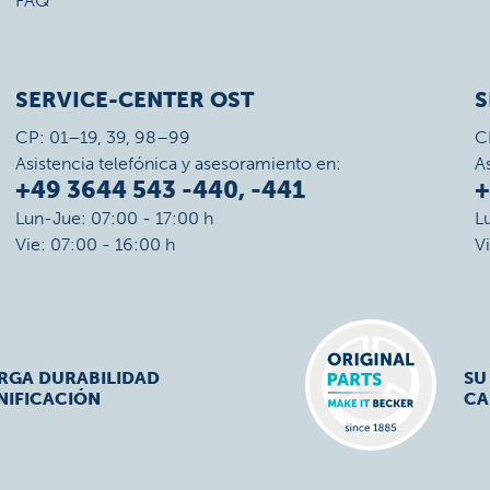
FAQ
SERVICE-CENTER OST
S
CP: 01–19, 39, 98–99
C
Asistencia telefónica y asesoramiento en:
A
+49 3644 543 -440, -441
+
Lun-Jue: 07:00 - 17:00 h
L
Vie: 07:00 - 16:00 h
V
ARGA DURABILIDAD
SU
NIFICACIÓN
CA