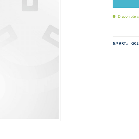
Disponible 
N.º ART.:
G02