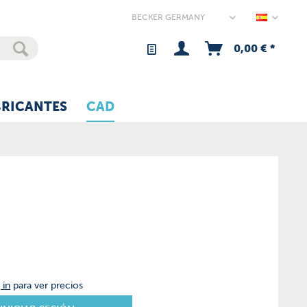
Germany
0,00 € *
BRICANTES
CAD
 in
para ver precios