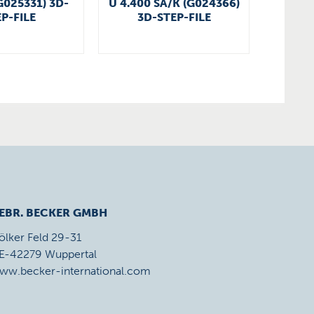
G025331) 3D-
U 4.400 SA/K (G024366)
KDT 3
P-FILE
3D-STEP-FILE
3
EBR. BECKER GMBH
ölker Feld 29-31
E-42279 Wuppertal
ww.becker-international.com