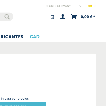
Germany
0,00 € *
BRICANTES
CAD
 in
para ver precios