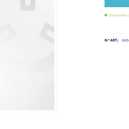
Disponible 
N.º ART.:
G05