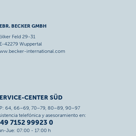
EBR. BECKER GMBH
ölker Feld 29-31
E-42279 Wuppertal
ww.becker-international.com
ERVICE-CENTER SÜD
P: 64, 66–69, 70–79, 80–89, 90–97
sistencia telefónica y asesoramiento en:
49 7152 99923 0
un-Jue: 07:00 - 17:00 h