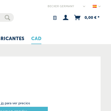
Germany
0,00 € *
BRICANTES
CAD
 in
para ver precios