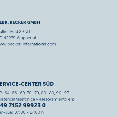
EBR. BECKER GMBH
ölker Feld 29-31
E-42279 Wuppertal
ww.becker-international.com
ERVICE-CENTER SÜD
P: 64, 66–69, 70–79, 80–89, 90–97
sistencia telefónica y asesoramiento en:
49 7152 99923 0
un-Jue: 07:00 - 17:00 h