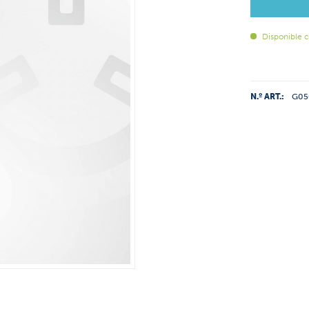
Disponible 
N.º ART.:
G05