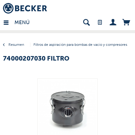
many - ES
MENÚ
Resumen
Filtros de aspiración para bombas de vacío y compresores
74000207030 FILTRO