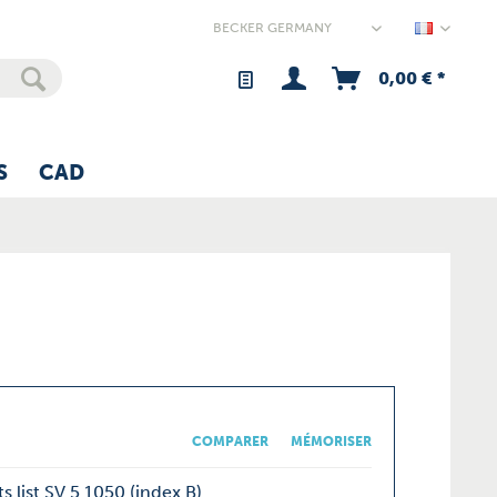
Germany
0,00 € *
S
CAD
COMPARER
MÉMORISER
s list SV 5.1050 (index B)