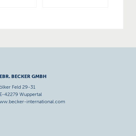
EBR. BECKER GMBH
ölker Feld 29-31
E-42279 Wuppertal
ww.becker-international.com