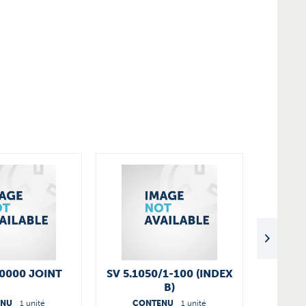
0000 JOINT
SV 5.1050/1-100 (INDEX
KIT 
B)
U4.
5
ENU
1 unité
CONTENU
1 unité
CO