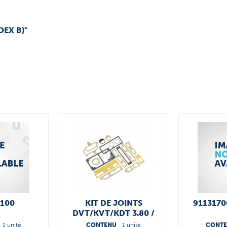
DEX B)"
.100
KIT DE JOINTS
9113170
DVT/KVT/KDT 3.80 /
3.60 54900021100
1 unité
CONTENU
1 unité
CONT