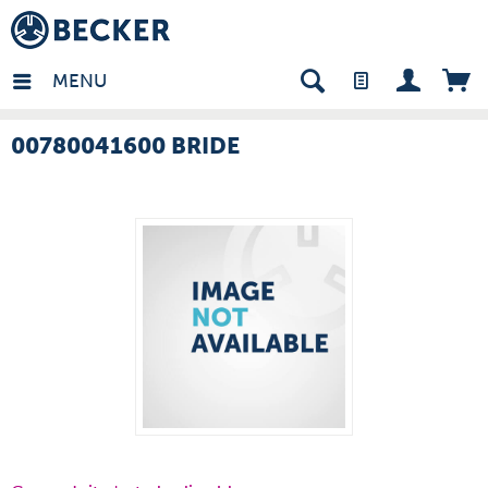
many - FR
MENU
00780041600 BRIDE