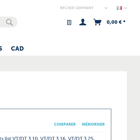
Germany
0,00 € *
S
CAD
COMPARER
MÉMORISER
s list VT/DT 3.10, VT/DT 3.16, VT/DT 3.25,