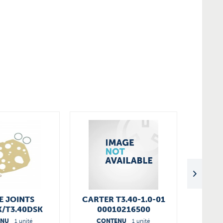
E JOINTS
CARTER T3.40-1.0-01
9
K/T3.40DSK
00010216500
CARTO
0018500
ENU
1 unité
CONTENU
1 unité
CO