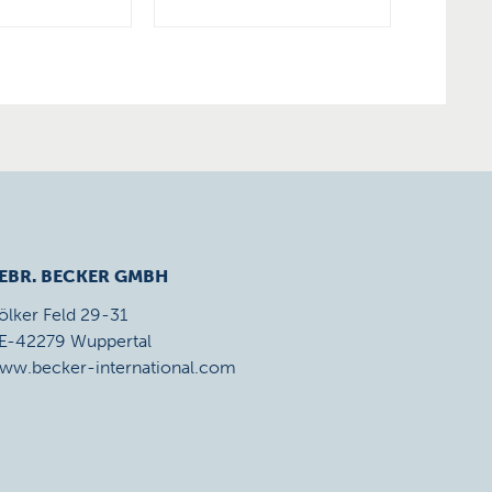
EBR. BECKER GMBH
ölker Feld 29-31
E-42279 Wuppertal
ww.becker-international.com