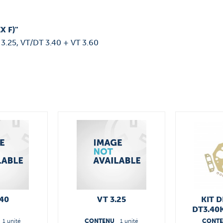
X F)"
 3.25, VT/DT 3.40 + VT 3.60
.40
VT 3.25
KIT D
DT3.40
5490
1 unité
CONTENU
1 unité
CONT