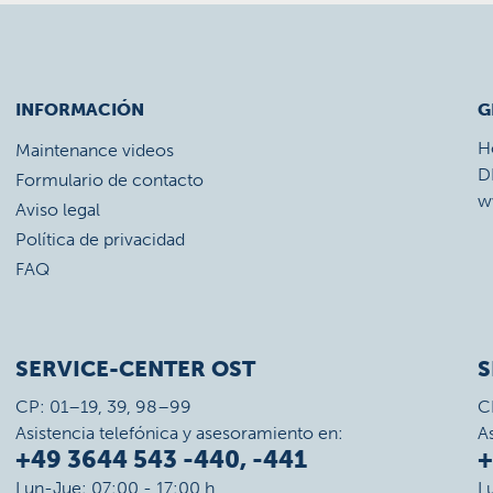
INFORMACIÓN
G
H
Maintenance videos
D
Formulario de contacto
w
Aviso legal
Política de privacidad
FAQ
SERVICE-CENTER OST
S
CP: 01–19, 39, 98–99
C
Asistencia telefónica y asesoramiento en:
A
+49 3644 543 -440, -441
+
Lun-Jue: 07:00 - 17:00 h
L