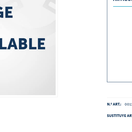
N.º ART.:
001
SUSTITUYE AR