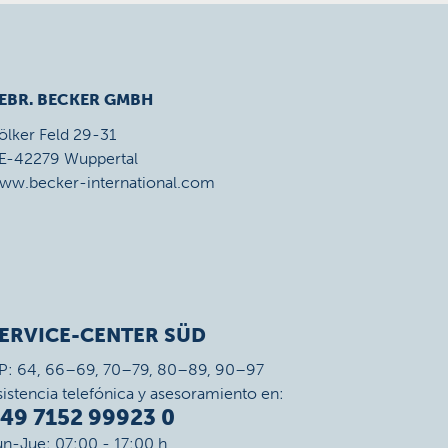
EBR. BECKER GMBH
ölker Feld 29-31
E-42279 Wuppertal
ww.becker-international.com
ERVICE-CENTER SÜD
P: 64, 66–69, 70–79, 80–89, 90–97
sistencia telefónica y asesoramiento en:
49 7152 99923 0
un-Jue: 07:00 - 17:00 h