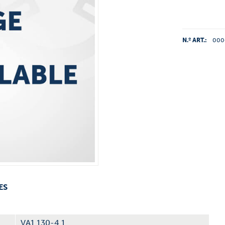
N.º ART.:
000
ES
VA1.130-4.1