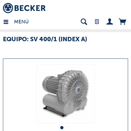
many - ES
MENÚ
EQUIPO: SV 400/1 (INDEX A)