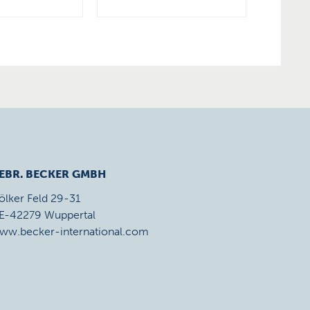
EBR. BECKER GMBH
ölker Feld 29-31
E-42279 Wuppertal
ww.becker-international.com