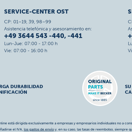
SERVICE-CENTER OST
S
CP: 01–19, 39, 98–99
C
Asistencia telefónica y asesoramiento en:
A
+49 3644 543 -440, -441
+
Lun-Jue: 07:00 - 17:00 h
L
Vie: 07:00 - 16:00 h
V
ARGA DURABILIDAD
SU
NIFICACIÓN
CA
nline está dirigida exclusivamente a empresas y empresarios individuales no a cons
ñadirse el IVA,
los gastos de envío
y, en su caso, las tasas de reembolso, siempre q