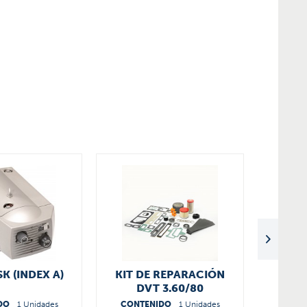
SK (INDEX A)
KIT DE REPARACIÓN
DVT 3.60/80
56630044000
DO
1 Unidades
CONTENIDO
1 Unidades
CONT