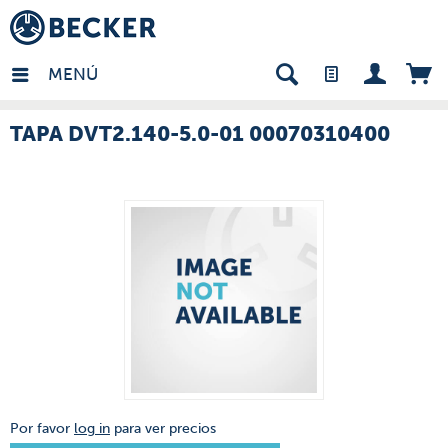
many - ES
MENÚ
TAPA DVT2.140-5.0-01 00070310400
Por favor
log in
para ver precios