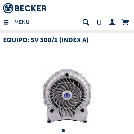
many - ES
MENÚ
EQUIPO: SV 300/1 (INDEX A)