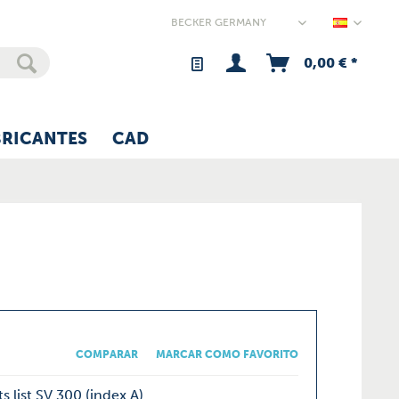
Germany
0,00 € *
BRICANTES
CAD
COMPARAR
MARCAR COMO FAVORITO
s list SV 300 (index A)