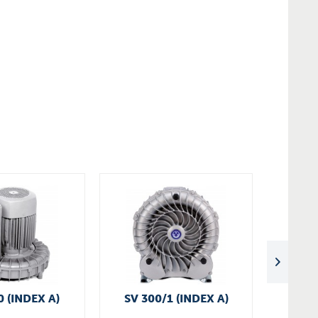
0 (INDEX A)
SV 300/1 (INDEX A)
KIT 
D