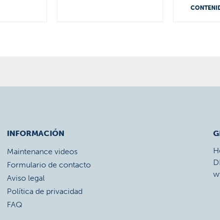
CONTENI
INFORMACIÓN
G
H
Maintenance videos
D
Formulario de contacto
w
Aviso legal
Política de privacidad
FAQ