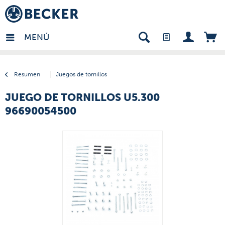
many - ES
MENÚ
Resumen
Juegos de tornillos
JUEGO DE TORNILLOS U5.300
96690054500