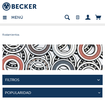
many - ES
MENÚ
Rodamientos
FILTROS