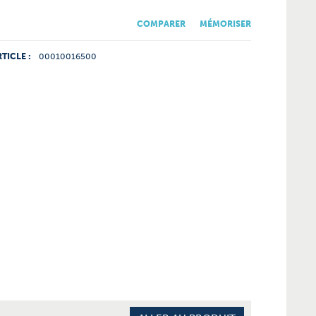
COMPARER
MÉMORISER
TICLE :
00010016500