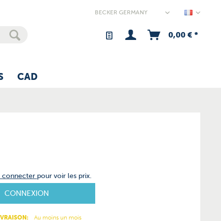
Germany
0,00 € *
S
CAD
s connecter
pour voir les prix.
CONNEXION
IVRAISON:
Au moins un mois