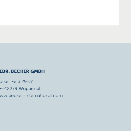
EBR. BECKER GMBH
ölker Feld 29-31
E-42279 Wuppertal
ww.becker-international.com