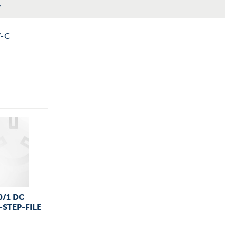
V
V-C
0/1 DC
-STEP-FILE