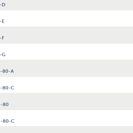
K-D
-E
-F
K-G
0-80-A
00-80-C
0-80
00-80-C