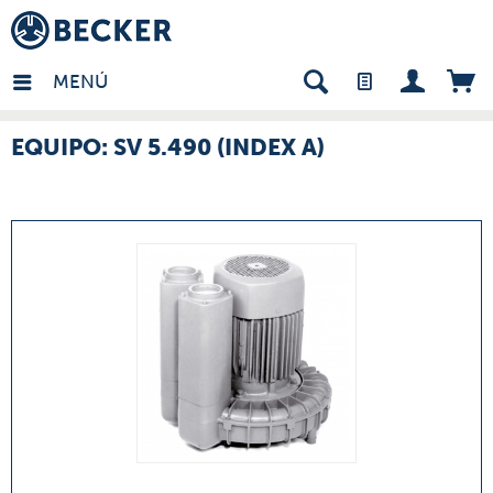
many - ES
MENÚ
EQUIPO: SV 5.490 (INDEX A)