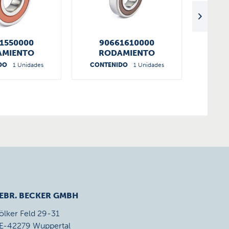
1550000
90661610000
9
AMIENTO
RODAMIENTO
R
DO
1 Unidades
CONTENIDO
1 Unidades
CONT
EBR. BECKER GMBH
ölker Feld 29-31
E-42279 Wuppertal