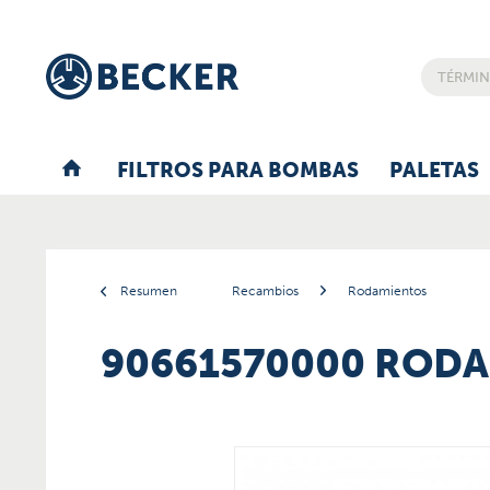
FILTROS PARA BOMBAS
PALETAS
Resumen
Recambios
Rodamientos
90661570000 ROD