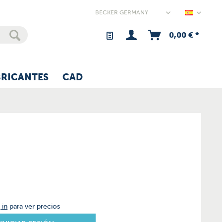
Germany
0,00 € *
BRICANTES
CAD
 in
para ver precios