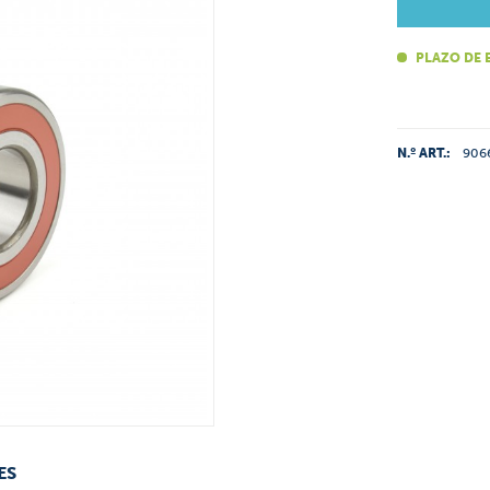
PLAZO DE 
N.º ART.:
906
ES