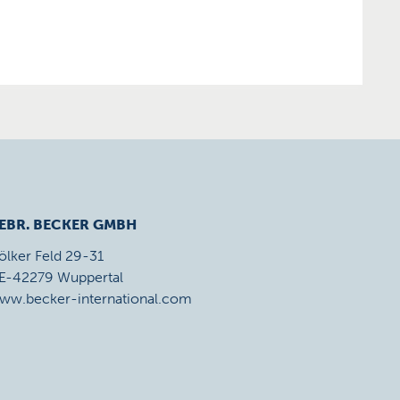
EBR. BECKER GMBH
ölker Feld 29-31
E-42279 Wuppertal
ww.becker-international.com