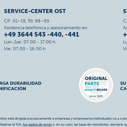
SERVICE-CENTER OST
S
CP: 01–19, 39, 98–99
C
Asistencia telefónica y asesoramiento en:
A
+49 3644 543 -440, -441
+
Lun-Jue: 07:00 - 17:00 h
L
Vie: 07:00 - 16:00 h
V
ARGA DURABILIDAD
SU
NIFICACIÓN
CA
nline está dirigida exclusivamente a empresas y empresarios individuales no a cons
ñadirse el IVA,
los gastos de envío
y, en su caso, las tasas de reembolso, siempre q