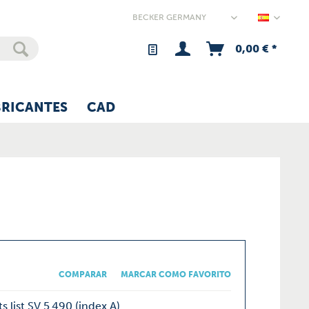
Germany
0,00 € *
BRICANTES
CAD
COMPARAR
MARCAR COMO FAVORITO
s list SV 5.490 (index A)