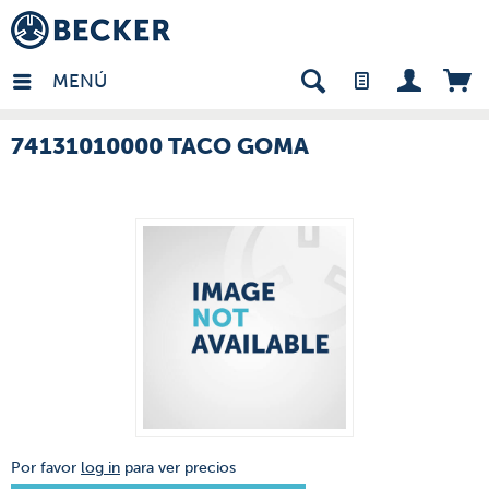
many - ES
MENÚ
74131010000 TACO GOMA
Por favor
log in
para ver precios