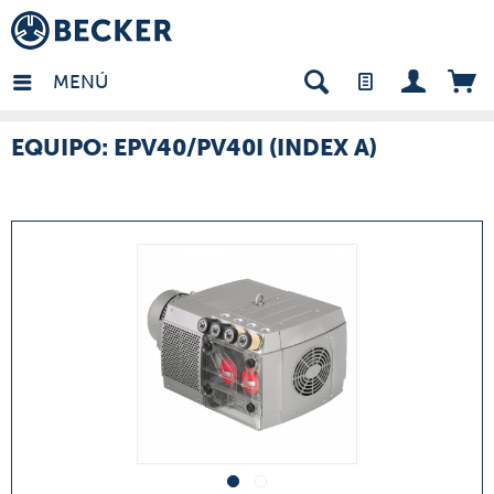
many - ES
MENÚ
EQUIPO: EPV40/PV40I (INDEX A)